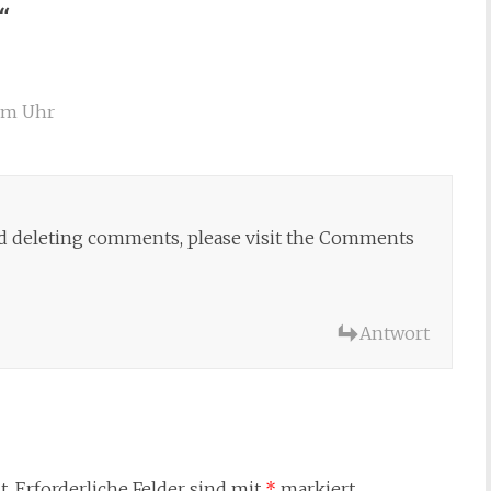
“
pm Uhr
and deleting comments, please visit the Comments
Antwort
t.
Erforderliche Felder sind mit
*
markiert